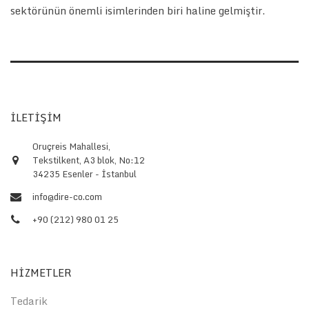
sektörünün önemli isimlerinden biri haline gelmiştir.
İLETİŞİM
Oruçreis Mahallesi,
Tekstilkent, A3 blok, No:12
34235 Esenler - İstanbul
info@dire-co.com
+90 (212) 980 01 25
HİZMETLER
Tedarik