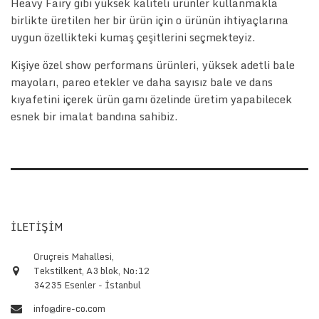
Heavy Fairy gibi yüksek kaliteli ürünler kullanmakla
birlikte üretilen her bir ürün için o ürünün ihtiyaçlarına
uygun özellikteki kumaş çeşitlerini seçmekteyiz.
Kişiye özel show performans ürünleri, yüksek adetli bale
mayoları, pareo etekler ve daha sayısız bale ve dans
kıyafetini içerek ürün gamı özelinde üretim yapabilecek
esnek bir imalat bandına sahibiz.
İLETİŞİM
Oruçreis Mahallesi,
Tekstilkent, A3 blok, No:12
34235 Esenler - İstanbul
info@dire-co.com